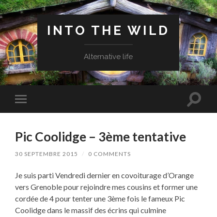
INTO THE WILD
Alternative life
Toggle
Toggle
search
mobile
field
menu
Pic Coolidge – 3ème tentative
30 SEPTEMBRE 2015
/
0 COMMENTS
Je suis parti Vendredi dernier en covoiturage d’Orange
vers Grenoble pour rejoindre mes cousins et former une
cordée de 4 pour tenter une 3ème fois le fameux Pic
Coolidge dans le massif des écrins qui culmine