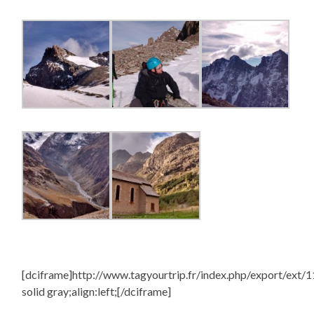
[dciframe]http://www.tagyourtrip.fr/index.php/export/ext/1
solid gray;align:left;[/dciframe]